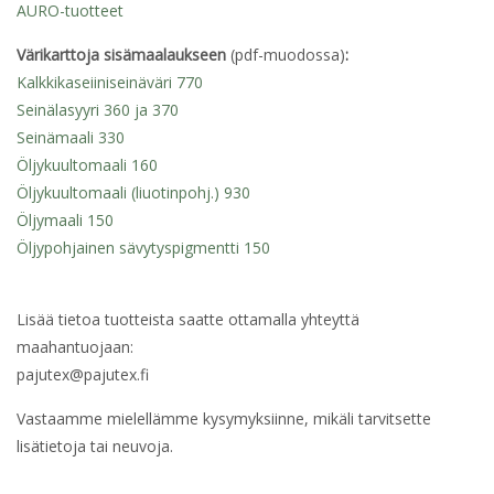
AURO-tuotteet
Värikarttoja sisämaalaukseen
(pdf-muodossa)
:
Kalkkikaseiiniseinäväri 770
Seinälasyyri 360 ja 370
Seinämaali 330
Öljykuultomaali 160
Öljykuultomaali (liuotinpohj.) 930
Öljymaali 150
Öljypohjainen sävytyspigmentti 150
Lisää tietoa tuotteista saatte ottamalla yhteyttä
maahantuojaan:
pajutex@pajutex.fi
Vastaamme mielellämme kysymyksiinne, mikäli tarvitsette
lisätietoja tai neuvoja.