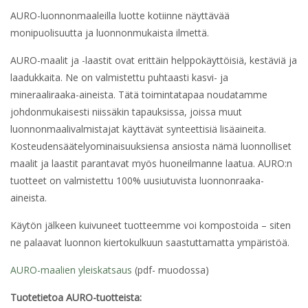
AURO-luonnonmaaleilla luotte kotiinne näyttävää
monipuolisuutta ja luonnonmukaista ilmettä.
AURO-maalit ja -laastit ovat erittäin helppokäyttöisiä, kestäviä ja
laadukkaita. Ne on valmistettu puhtaasti kasvi- ja
mineraaliraaka-aineista. Tätä toimintatapaa noudatamme
johdonmukaisesti niissäkin tapauksissa, joissa muut
luonnonmaalivalmistajat käyttävät synteettisiä lisäaineita.
Kosteudensäätelyominaisuuksiensa ansiosta nämä luonnolliset
maalit ja laastit parantavat myös huoneilmanne laatua. AURO:n
tuotteet on valmistettu 100% uusiutuvista luonnonraaka-
aineista.
Käytön jälkeen kuivuneet tuotteemme voi kompostoida – siten
ne palaavat luonnon kiertokulkuun saastuttamatta ympäristöä.
AURO-maalien yleiskatsaus
(pdf- muodossa)
Tuotetietoa AURO-tuotteista: