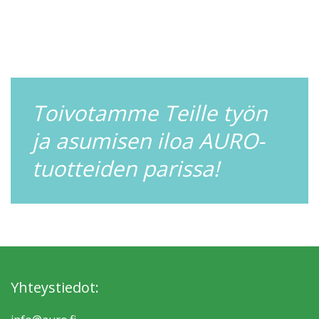
Toivotamme Teille työn
ja asumisen iloa AURO-
tuotteiden parissa!
Yhteystiedot: