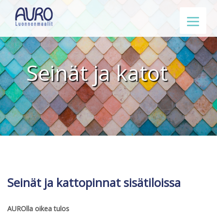
Seinät ja katot
Seinät ja kattopinnat sisätiloissa
AUROlla oikea tulos