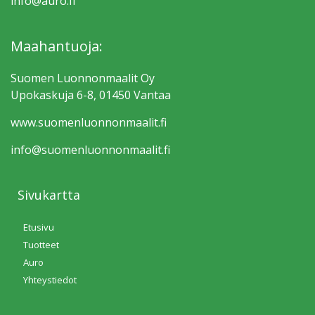
info@auro.fi
Maahantuoja:
Suomen Luonnonmaalit Oy
Upokaskuja 6-8, 01450 Vantaa
www.suomen­luonnonmaalit.fi
info@suomen­luonnonmaalit.fi
Sivukartta
Etusivu
Tuotteet
Auro
Yhteystiedot