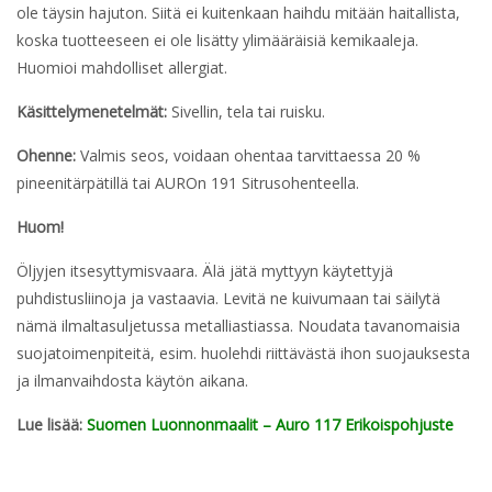
ole täysin hajuton. Siitä ei kuitenkaan haihdu mitään haitallista,
koska tuotteeseen ei ole lisätty ylimääräisiä kemikaaleja.
Huomioi mahdolliset allergiat.
Käsittelymenetelmät:
Sivellin, tela tai ruisku.
Ohenne:
Valmis seos, voidaan ohentaa tarvittaessa 20 %
pineenitärpätillä tai AUROn 191 Sitrusohenteella.
Huom!
Öljyjen itsesyttymisvaara. Älä jätä myttyyn käytettyjä
puhdistusliinoja ja vastaavia. Levitä ne kuivumaan tai säilytä
nämä ilmaltasuljetussa metalliastiassa. Noudata tavanomaisia
suojatoimenpiteitä, esim. huolehdi riittävästä ihon suojauksesta
ja ilmanvaihdosta käytön aikana.
Lue lisää:
Suomen Luonnonmaalit – Auro 117 Erikoispohjuste