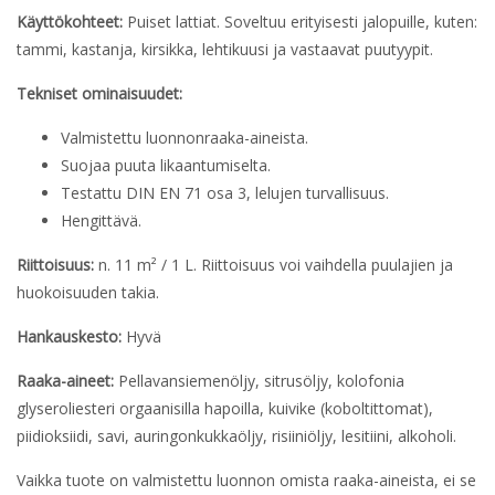
Käyttökohteet:
Puiset lattiat. Soveltuu erityisesti jalopuille, kuten:
tammi, kastanja, kirsikka, lehtikuusi ja vastaavat puutyypit.
Tekniset ominaisuudet:
Valmistettu luonnonraaka-aineista.
Suojaa puuta likaantumiselta.
Testattu DIN EN 71 osa 3, lelujen turvallisuus.
Hengittävä.
Riittoisuus:
n. 11 m² / 1 L. Riittoisuus voi vaihdella puulajien ja
huokoisuuden takia.
Hankauskesto:
Hyvä
Raaka-aineet:
Pellavansiemenöljy, sitrusöljy, kolofonia
glyseroliesteri orgaanisilla hapoilla, kuivike (koboltittomat),
piidioksiidi, savi, auringonkukkaöljy, risiiniöljy, lesitiini, alkoholi.
Vaikka tuote on valmistettu luonnon omista raaka-aineista, ei se