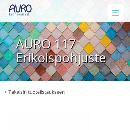
AURO 117
Erikoispohjuste
< Takaisin tuotelistaukseen