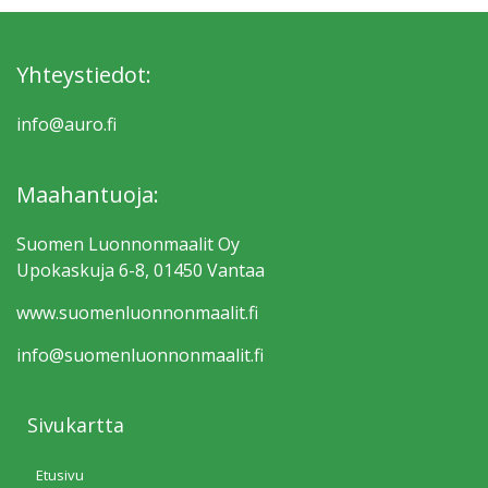
Yhteystiedot:
info@auro.fi
Maahantuoja:
Suomen Luonnonmaalit Oy
Upokaskuja 6-8, 01450 Vantaa
www.suomen­luonnonmaalit.fi
info@suomen­luonnonmaalit.fi
Sivukartta
Etusivu