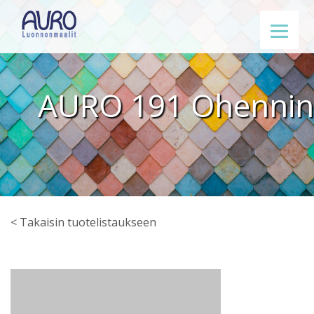
AURO 191 Ohennin
< Takaisin tuotelistaukseen