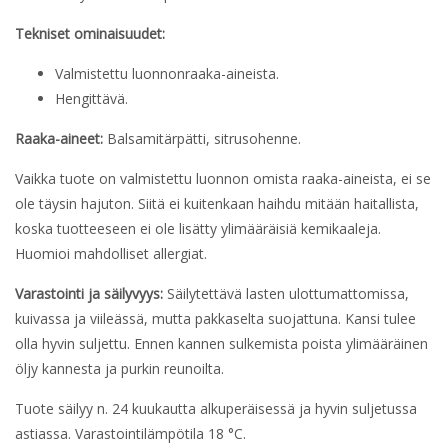
Tekniset ominaisuudet:
Valmistettu luonnonraaka-aineista.
Hengittävä.
Raaka-aineet:
Balsamitärpätti, sitrusohenne.
Vaikka tuote on valmistettu luonnon omista raaka-aineista, ei se
ole täysin hajuton. Siitä ei kuitenkaan haihdu mitään haitallista,
koska tuotteeseen ei ole lisätty ylimääräisiä kemikaaleja.
Huomioi mahdolliset allergiat.
Varastointi ja säilyvyys:
Säilytettävä lasten ulottumattomissa,
kuivassa ja viileässä, mutta pakkaselta suojattuna. Kansi tulee
olla hyvin suljettu. Ennen kannen sulkemista poista ylimääräinen
öljy kannesta ja purkin reunoilta.
Tuote säilyy n. 24 kuukautta alkuperäisessä ja hyvin suljetussa
astiassa. Varastointilämpötila 18 °C.