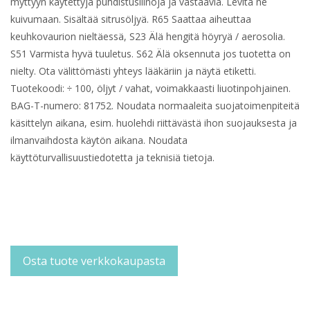
myttyyn käytettyjä puhdistusliinoja ja vastaavia. Levitä ne
kuivumaan. Sisältää sitrusöljyä. R65 Saattaa aiheuttaa
keuhkovaurion nieltäessä, S23 Älä hengitä höyryä / aerosolia.
S51 Varmista hyvä tuuletus. S62 Älä oksennuta jos tuotetta on
nielty. Ota välittömästi yhteys lääkäriin ja näytä etiketti.
Tuotekoodi: ÷ 100, öljyt / vahat, voimakkaasti liuotinpohjainen.
BAG-T-numero: 81752. Noudata normaaleita suojatoimenpiteitä
käsittelyn aikana, esim. huolehdi riittävästä ihon suojauksesta ja
ilmanvaihdosta käytön aikana. Noudata
käyttöturvallisuustiedotetta ja teknisiä tietoja.
Osta tuote verkkokaupasta