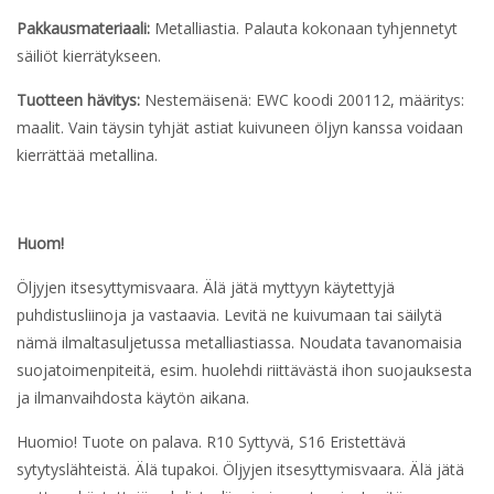
Pakkausmateriaali:
Metalliastia. Palauta kokonaan tyhjennetyt
säiliöt kierrätykseen.
Tuotteen hävitys:
Nestemäisenä: EWC koodi 200112, määritys:
maalit. Vain täysin tyhjät astiat kuivuneen öljyn kanssa voidaan
kierrättää metallina.
Huom!
Öljyjen itsesyttymisvaara. Älä jätä myttyyn käytettyjä
puhdistusliinoja ja vastaavia. Levitä ne kuivumaan tai säilytä
nämä ilmaltasuljetussa metalliastiassa. Noudata tavanomaisia
suojatoimenpiteitä, esim. huolehdi riittävästä ihon suojauksesta
ja ilmanvaihdosta käytön aikana.
Huomio! Tuote on palava. R10 Syttyvä, S16 Eristettävä
sytytyslähteistä. Älä tupakoi. Öljyjen itsesyttymisvaara. Älä jätä