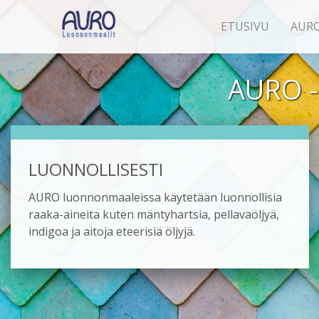
ETUSIVU
AUR
AURO - 
LUONNOLLISESTI
AURO luonnonmaaleissa käytetään luonnollisia
raaka-aineita kuten mäntyhartsia, pellavaöljyä,
indigoa ja aitoja eteerisiä öljyjä.