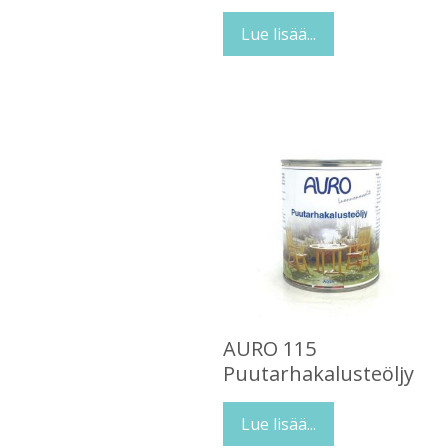
Lue lisää...
AURO 115
Puutarhakalusteöljy
Lue lisää...