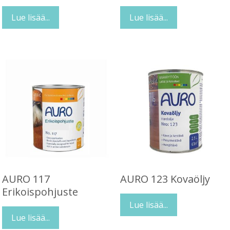
Lue lisää...
Lue lisää...
AURO 117
AURO 123 Kovaöljy
Erikoispohjuste
Lue lisää...
Lue lisää...