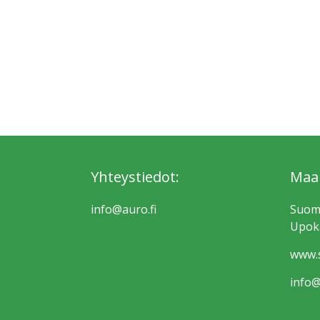
Yhteystiedot:
Maa
info@auro.fi
Suom
Upoka
www.s
info@