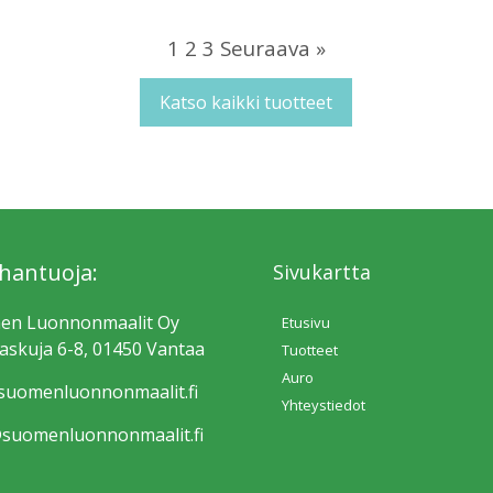
1
2
3
Seuraava »
Katso kaikki tuotteet
hantuoja:
Sivukartta
en Luonnonmaalit Oy
Etusivu
skuja 6-8, 01450 Vantaa
Tuotteet
Auro
uomen­luonnonmaalit.fi
Yhteystiedot
suomen­luonnonmaalit.fi