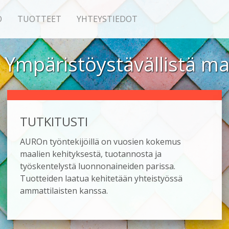
O
TUOTTEET
YHTEYSTIEDOT
Ympäristö­ystävällistä m
TUTKITUSTI
AUROn työntekijöillä on vuosien kokemus
maalien kehityksestä, tuotannosta ja
työskentelystä luonnonaineiden parissa.
Tuotteiden laatua kehitetään yhteistyössä
ammattilaisten kanssa.