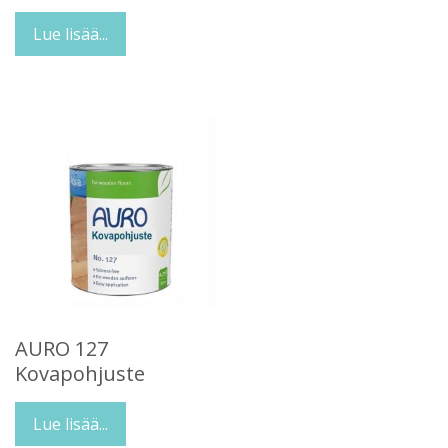
Lue lisää...
AURO 127
Kovapohjuste
Lue lisää...