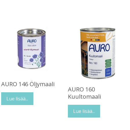
AURO 146 Öljymaali
AURO 160
Kuultomaali
Lue lisää...
Lue lisää...