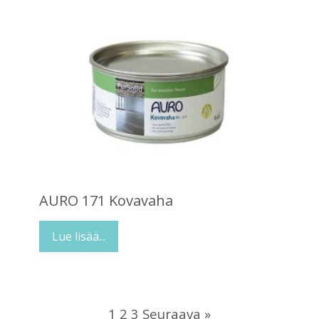
AURO 171 Kovavaha
Lue lisää...
1
2
3
Seuraava »