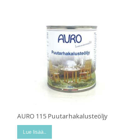
AURO 115 Puutarhakalusteöljy
Lue lisää...