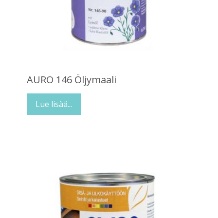
AURO 146 Öljymaali
Lue lisää...