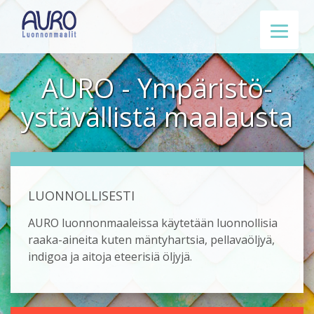
AURO - Ympäristö­
ystävällistä maalausta
LUONNOLLISESTI
AURO luonnonmaaleissa käytetään luonnollisia
raaka-aineita kuten mäntyhartsia, pellavaöljyä,
indigoa ja aitoja eteerisiä öljyjä.