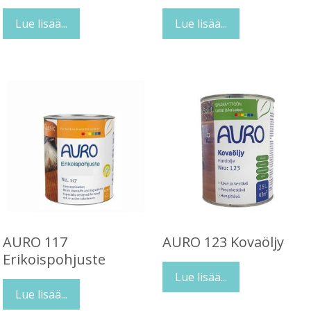
Lue lisää...
Lue lisää...
AURO 117
AURO 123 Kovaöljy
Erikoispohjuste
Lue lisää...
Lue lisää...