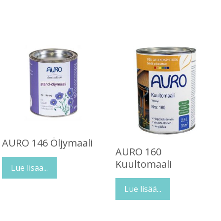
AURO 146 Öljymaali
AURO 160
Kuultomaali
Lue lisää...
Lue lisää...