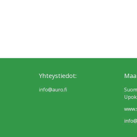
Yhteystiedot:
Maa
info@auro.fi
Suom
Upoka
www.s
info@