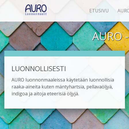
ETUSIVU
AUR
AURO - 
LUONNOLLISESTI
AURO luonnonmaaleissa käytetään luonnollisia
raaka-aineita kuten mäntyhartsia, pellavaöljyä,
indigoa ja aitoja eteerisiä öljyjä.