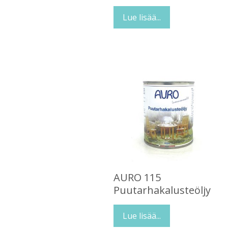
Lue lisää...
AURO 115
Puutarhakalusteöljy
Lue lisää...