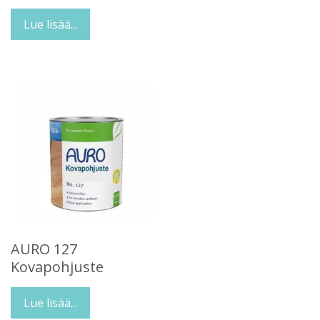
Lue lisää...
AURO 127
Kovapohjuste
Lue lisää...