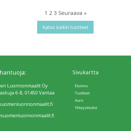
1
2
3
Seuraava »
Katso kaikki tuotteet
hantuoja:
Sivukartta
en Luonnonmaalit Oy
Etusivu
skuja 6-8, 01450 Vantaa
Tuotteet
Auro
uomen­luonnonmaalit.fi
Yhteystiedot
suomen­luonnonmaalit.fi