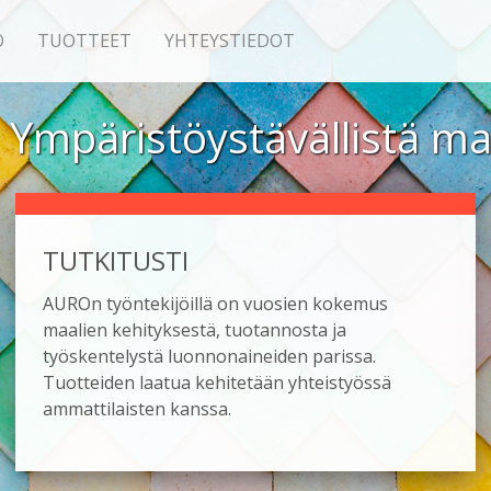
O
TUOTTEET
YHTEYSTIEDOT
Ympäristö­ystävällistä m
TUTKITUSTI
AUROn työntekijöillä on vuosien kokemus
maalien kehityksestä, tuotannosta ja
työskentelystä luonnonaineiden parissa.
Tuotteiden laatua kehitetään yhteistyössä
ammattilaisten kanssa.