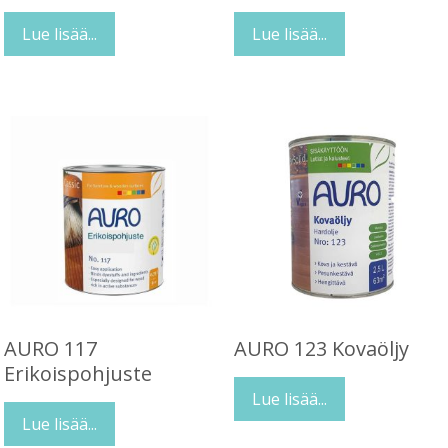
Lue lisää...
Lue lisää...
AURO 117
AURO 123 Kovaöljy
Erikoispohjuste
Lue lisää...
Lue lisää...