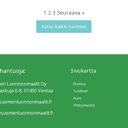
1
2
3
Seuraava »
Katso kaikki tuotteet
hantuoja:
Sivukartta
en Luonnonmaalit Oy
Etusivu
skuja 6-8, 01450 Vantaa
Tuotteet
Auro
uomen­luonnonmaalit.fi
Yhteystiedot
suomen­luonnonmaalit.fi