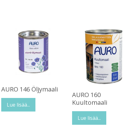
AURO 146 Öljymaali
AURO 160
Kuultomaali
Lue lisää...
Lue lisää...