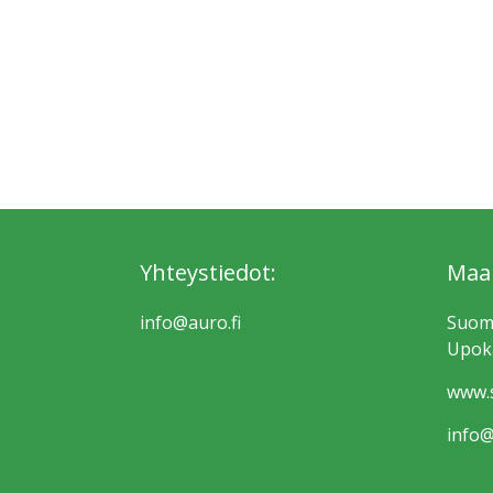
Yhteystiedot:
Maa
info@auro.fi
Suom
Upoka
www.s
info@