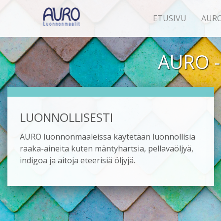
ETUSIVU
AUR
AURO - 
LUONNOLLISESTI
AURO luonnonmaaleissa käytetään luonnollisia
raaka-aineita kuten mäntyhartsia, pellavaöljyä,
indigoa ja aitoja eteerisiä öljyjä.