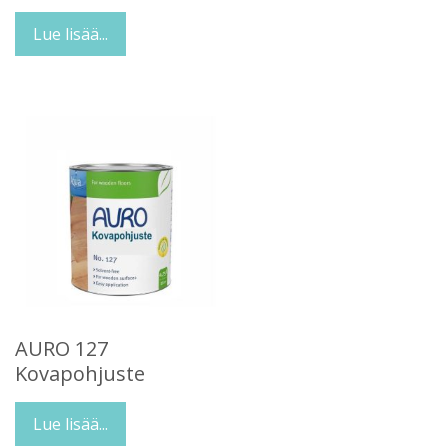
Lue lisää...
AURO 127
Kovapohjuste
Lue lisää...