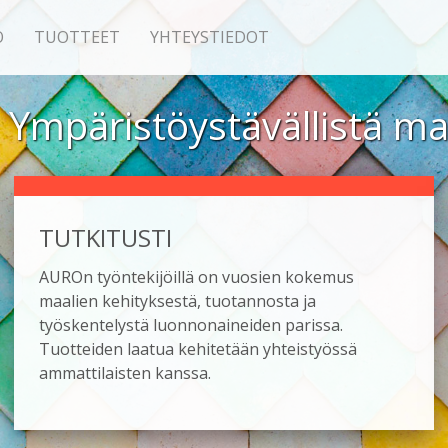
O
TUOTTEET
YHTEYSTIEDOT
Ympäristö­ystävällistä m
TUTKITUSTI
AUROn työntekijöillä on vuosien kokemus
maalien kehityksestä, tuotannosta ja
työskentelystä luonnonaineiden parissa.
Tuotteiden laatua kehitetään yhteistyössä
ammattilaisten kanssa.