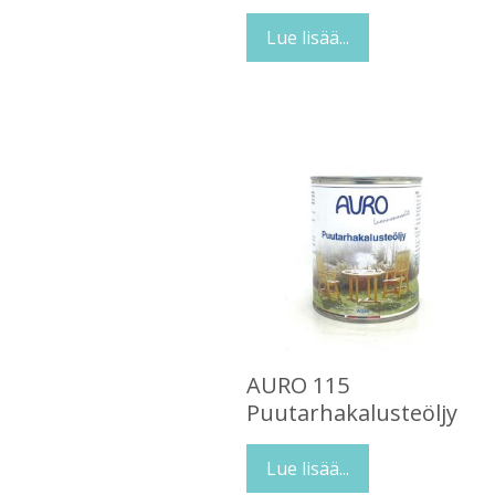
Lue lisää...
AURO 115
Puutarhakalusteöljy
Lue lisää...